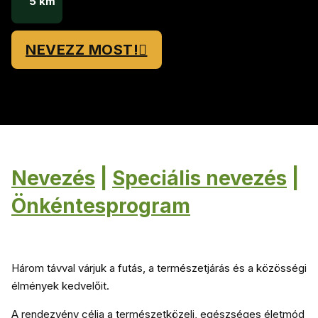
5 km
NEVEZZ MOST!
Nevezés
|
Speciális nevezés
|
Önkéntesprogram
Három távval várjuk a futás, a természetjárás és a közösségi
élmények kedvelőit.
A rendezvény célja a természetközeli, egészséges életmód