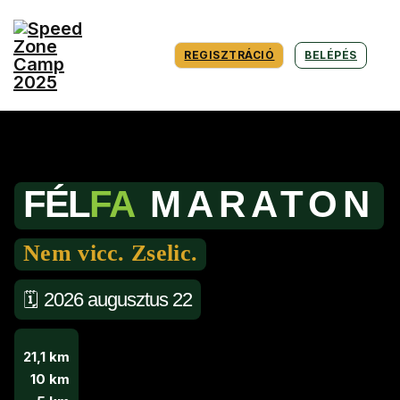
REGISZTRÁCIÓ
BELÉPÉS
FÉL
FA
MARATON
Nem vicc. Zselic.
2026 augusztus 22
🗓️
21,1 km
10 km