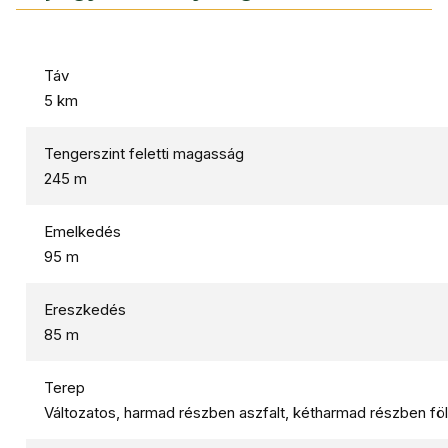
Táv
5 km
Tengerszint feletti magasság
245 m
Emelkedés
95 m
Ereszkedés
85 m
Terep
Változatos, harmad részben aszfalt, kétharmad részben fö