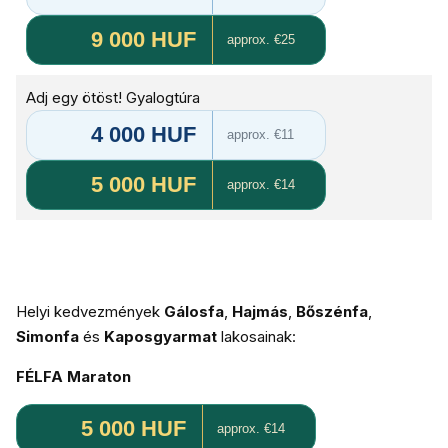
9 000 HUF
approx. €25
Adj egy ötöst! Gyalogtúra
4 000 HUF
approx. €11
5 000 HUF
approx. €14
Helyi kedvezmények
Gálosfa
,
Hajmás
,
Bőszénfa
,
Simonfa
és
Kaposgyarmat
lakosainak:
FÉLFA Maraton
5 000 HUF
approx. €14