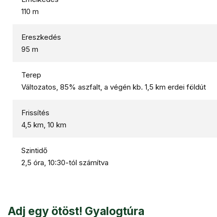
110 m
Ereszkedés
95 m
Terep
Változatos, 85% aszfalt, a végén kb. 1,5 km erdei földút
Frissítés
4,5 km, 10 km
Szintidő
2,5 óra, 10:30-tól számítva
Adj egy ötöst! Gyalogtúra