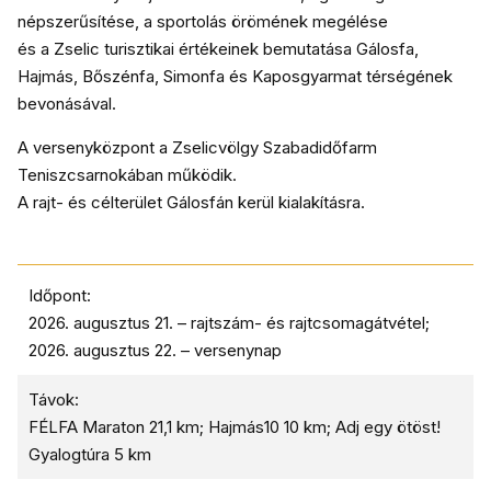
népszerűsítése, a sportolás örömének megélése
és a Zselic turisztikai értékeinek bemutatása Gálosfa,
Hajmás, Bőszénfa, Simonfa és Kaposgyarmat térségének
bevonásával.
A versenyközpont a Zselicvölgy Szabadidőfarm
Teniszcsarnokában működik.
A rajt- és célterület Gálosfán kerül kialakításra.
Időpont:
2026. augusztus 21. – rajtszám- és rajtcsomagátvétel;
2026. augusztus 22. – versenynap
Távok:
FÉLFA Maraton 21,1 km; Hajmás10 10 km; Adj egy ötöst!
Gyalogtúra 5 km