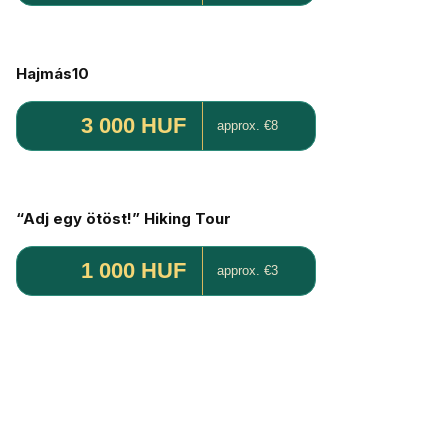
Hajmás10
3 000 HUF
approx. €8
“Adj egy ötöst!” Hiking Tour
1 000 HUF
approx. €3